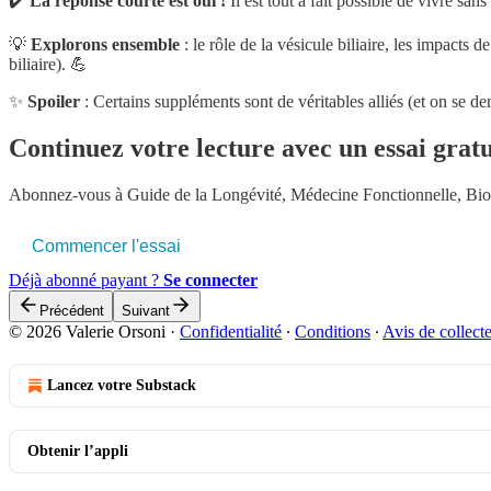
✔️
La réponse courte est oui !
Il est tout à fait possible de vivre sa
💡
Explorons ensemble
: le rôle de la vésicule biliaire, les impacts
biliaire). 💪
✨
Spoiler
: Certains suppléments sont de véritables alliés (et on se d
Continuez votre lecture avec un essai gratu
Abonnez-vous à
Guide de la Longévité, Médecine Fonctionnelle, Bi
Commencer l'essai
Déjà abonné payant ?
Se connecter
Précédent
Suivant
© 2026 Valerie Orsoni
·
Confidentialité
∙
Conditions
∙
Avis de collect
Lancez votre Substack
Obtenir l’appli