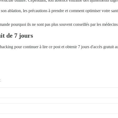
ns vésicule biliaire. Cependant, son absence entraîne des ajustements di
 de son ablation, les précautions à prendre et comment optimiser votre san
emande pourquoi ils ne sont pas plus souvent conseillés par les médecins
it de 7 jours
ohacking
pour continuer à lire ce post et obtenir 7 jours d'accès gratuit 
e