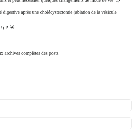
gestifs et peut nécessiter quelques changements de mode de vie. 🌿
té digestive après une cholécystectomie (ablation de la vésicule
 !) 💊🌟
aux archives complètes des posts.