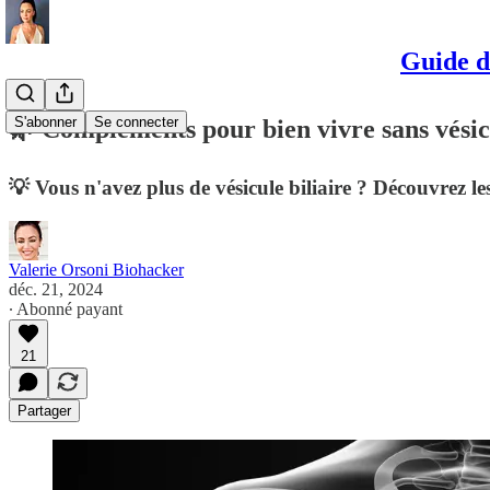
Guide d
S'abonner
Se connecter
🌿 Compléments pour bien vivre sans vésicu
💡 Vous n'avez plus de vésicule biliaire ? Découvrez le
Valerie Orsoni Biohacker
déc. 21, 2024
∙ Abonné payant
21
Partager