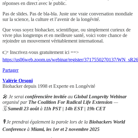
réponses en direct avec le public.
Pas de slides. Pas de bla-bla. Juste une vraie conversation mondiale
sur la science, la culture et l’avenir de la longévité.
Que vous soyez biohacker, scientifique, ou simplement curieux de
vivre plus longtemps et en meilleure santé, voici votre chance de
rejoindre un mouvement véritablement international.
👉 Inscrivez-vous gratuitement ici ==>
https://us06web.zoom.us/webinar/register/3717550270137/WN_
Partager
Valérie Orsoni
Biohacker depuis 1998 et Experte en Longévité
🎤 Je serai
conférencière invitée
au
Global Longevity Webinar
organisé par
The Coalition For Radical Life Extension
—
🗓
Samedi 23 août
à
11h PST | 14h EST | 19h CET
🎙 Je prendrai également la parole lors de la
Biohackers World
Conference
à
Miami, les 1er et 2 novembre
2025