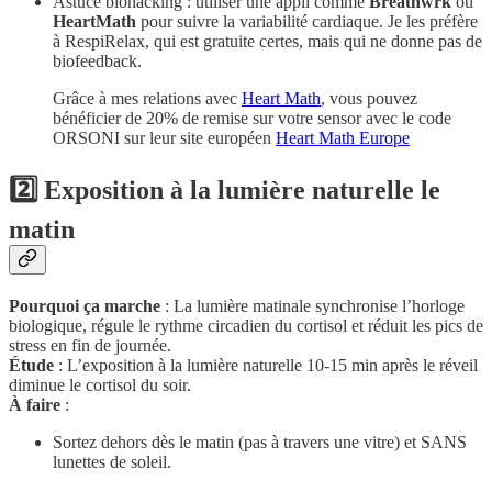
Astuce biohacking : utiliser une appli comme
Breathwrk
ou
HeartMath
pour suivre la variabilité cardiaque. Je les préfère
à RespiRelax, qui est gratuite certes, mais qui ne donne pas de
biofeedback.
Grâce à mes relations avec
Heart Math
, vous pouvez
bénéficier de 20% de remise sur votre sensor avec le code
ORSONI sur leur site européen
Heart Math Europe
2️⃣ Exposition à la lumière naturelle le
matin
Pourquoi ça marche
: La lumière matinale synchronise l’horloge
biologique, régule le rythme circadien du cortisol et réduit les pics de
stress en fin de journée.
Étude
: L’exposition à la lumière naturelle 10-15 min après le réveil
diminue le cortisol du soir.
À faire
:
Sortez dehors dès le matin (pas à travers une vitre) et SANS
lunettes de soleil.