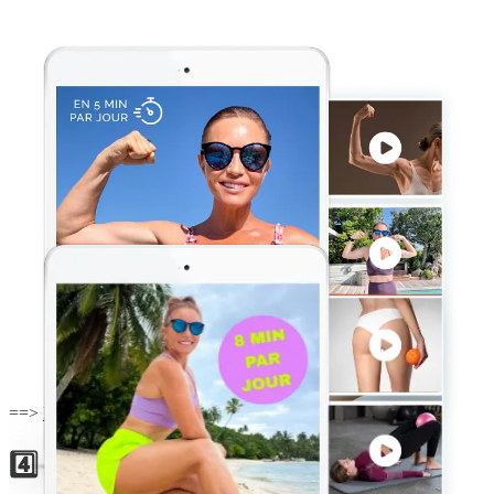
==>
Les Programmes Courts LeBootCamp.FIT
4️⃣ Manger riche en oméga-3 et