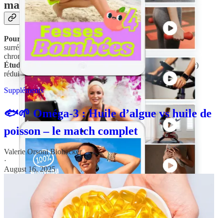
magnésium
Pourquoi ça marche
: Ces nutriments soutiennent les glandes
surrénales et réduisent la production de cortisol liée au stress
chronique.
Étude
: L’huile de poisson ou d’algues (1,8 g EPA+DHA/jour)
réduit le cortisol de
20 %
chez les personnes anxieuses.
Suppléments
🐟🌱 Oméga-3 : Huile d’algue vs huile de
poisson – le match complet
Valerie Orsoni Biohacker
·
August 16, 2025