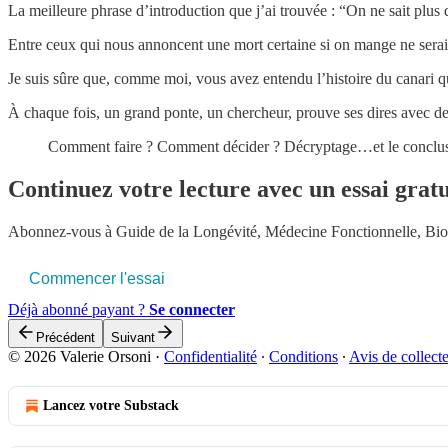
La meilleure phrase d’introduction que j’ai trouvée : “On ne sait plus q
Entre ceux qui nous annoncent une mort certaine si on mange ne serait-
Je suis sûre que, comme moi, vous avez entendu l’histoire du canari qu
À chaque fois, un grand ponte, un chercheur, prouve ses dires avec des 
Comment faire ? Comment décider ? Décryptage…et le conclusi
Continuez votre lecture avec un essai gratu
Abonnez-vous à
Guide de la Longévité, Médecine Fonctionnelle, Bi
Commencer l'essai
Déjà abonné payant ?
Se connecter
Précédent
Suivant
© 2026 Valerie Orsoni
·
Confidentialité
∙
Conditions
∙
Avis de collect
Lancez votre Substack