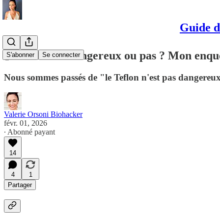
Guide d
🧪TEFLON : dangereux ou pas ? Mon enquête
S'abonner
Se connecter
Nous sommes passés de "le Teflon n'est pas dangereux"
Valerie Orsoni Biohacker
févr. 01, 2026
∙ Abonné payant
14
4
1
Partager