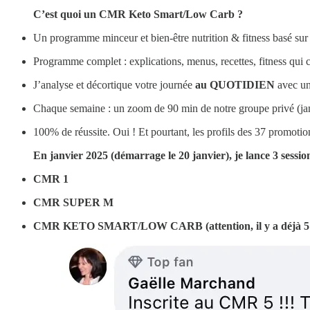
C’est quoi un CMR Keto Smart/Low Carb ?
Un programme minceur et bien-être nutrition & fitness basé s
Programme complet : explications, menus, recettes, fitness qui 
J’analyse et décortique votre journée
au QUOTIDIEN
avec un 
Chaque semaine : un zoom de 90 min de notre groupe privé (jamai
100% de réussite. Oui ! Et pourtant, les profils des 37 promotion
En janvier 2025 (démarrage le 20 janvier), je lance 3 sessi
CMR 1
CMR SUPER M
CMR KETO SMART/LOW CARB (attention, il y a déjà 5 ins