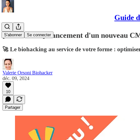
Guide d
[ANNONCE] Lancement d'un nouveau CMR
S'abonner
Se connecter
🚀 Le biohacking au service de votre forme : optimis
Valerie Orsoni Biohacker
déc. 09, 2024
10
Partager