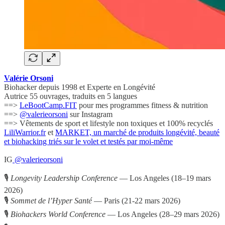
Valérie Orsoni
Biohacker depuis 1998 et Experte en Longévité
Autrice 55 ouvrages, traduits en 5 langues
==>
LeBootCamp.FIT
pour mes programmes fitness & nutrition
==>
@valerieorsoni
sur Instagram
==> Vêtements de sport et lifestyle non toxiques et 100% recyclés
LiliWarrior.fr
et
MARKET, un marché de produits longévité, beauté
et biohacking triés sur le volet et testés par moi-même
IG
@valerieorsoni
🎙
Longevity Leadership Conference
— Los Angeles (18–19 mars
2026)
🎙
Sommet de l’Hyper Santé
— Paris (21-22 mars 2026)
🎙
Biohackers World Conference
— Los Angeles (28–29 mars 2026)