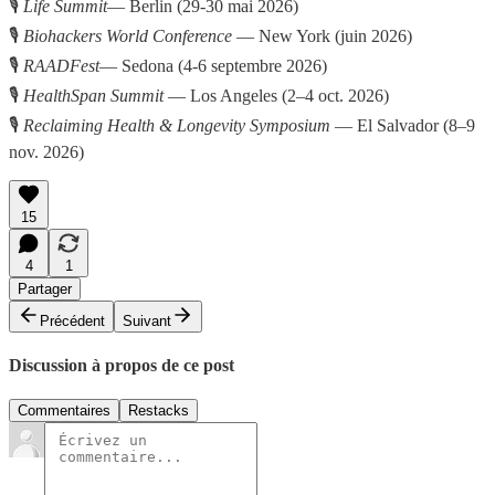
🎙
Life Summit
— Berlin (29-30 mai 2026)
🎙
Biohackers World Conference
— New York (juin 2026)
🎙
RAADFest
— Sedona (4-6 septembre 2026)
🎙
HealthSpan Summit
— Los Angeles (2–4 oct. 2026)
🎙
Reclaiming Health & Longevity Symposium
— El Salvador (8–9
nov. 2026)
15
4
1
Partager
Précédent
Suivant
Discussion à propos de ce post
Commentaires
Restacks