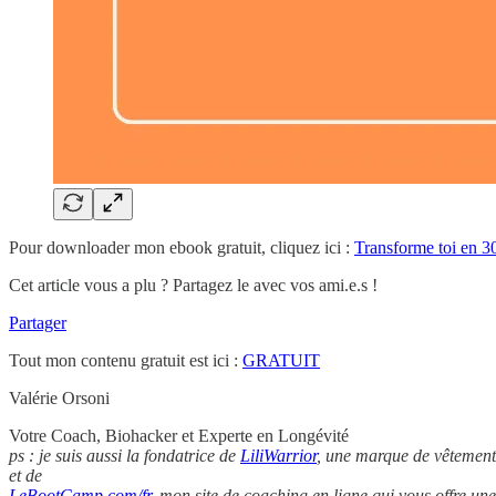
Pour downloader mon ebook gratuit, cliquez ici :
Transforme toi en 30
Cet article vous a plu ? Partagez le avec vos ami.e.s !
Partager
Tout mon contenu gratuit est ici :
GRATUIT
Valérie Orsoni
Votre Coach, Biohacker et Experte en Longévité
ps : je suis aussi la fondatrice de
LiliWarrior
, une marque de vêtements
et de
LeBootCamp.com/fr
, mon site de coaching en ligne qui vous offre une