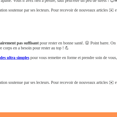
t apaisé. Vous n’avez rien à perdre, sauf peut-être un peu de stress ! 😌
ation soutenue par ses lecteurs. Pour recevoir de nouveaux articles ✉️ e
lairement pas suffisant
pour rester en bonne santé. 😮 Point barre. On p
re corps en a besoin pour rester au top ! 💪
des ultra simples
pour vous remettre en forme et prendre soin de vous,
ation soutenue par ses lecteurs. Pour recevoir de nouveaux articles ✉️ e