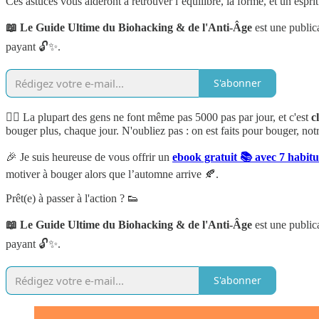
Ces astuces vous aideront à retrouver l’équilibre, la forme, et un espri
📖 Le Guide Ultime du Biohacking & de l'Anti-Âge
est une public
payant 🔓✨.
S'abonner
🚶‍♂️ La plupart des gens ne font même pas 5000 pas par jour, et c'est
c
bouger plus, chaque jour. N'oubliez pas : on est faits pour bouger, not
🎉 Je suis heureuse de vous offrir un
ebook gratuit 📚 avec 7 habitu
motiver à bouger alors que l’automne arrive 🍂.
Prêt(e) à passer à l'action ? 👟
📖 Le Guide Ultime du Biohacking & de l'Anti-Âge
est une public
payant 🔓✨.
S'abonner