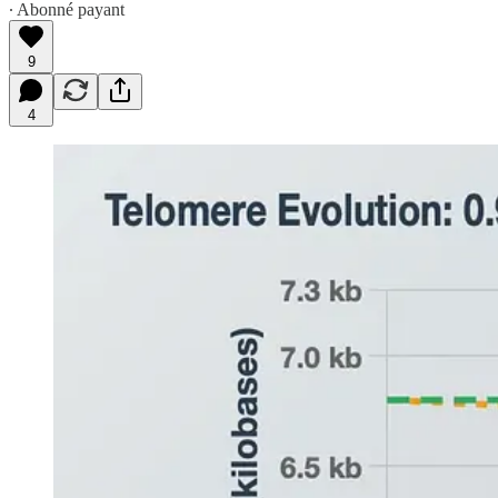
∙ Abonné payant
9
4