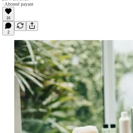
∙ Abonné payant
16
2