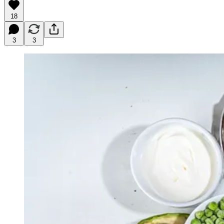
18
3
3