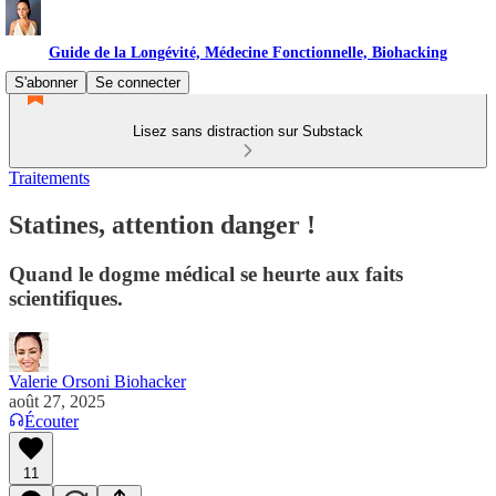
Guide de la Longévité, Médecine Fonctionnelle, Biohacking
S'abonner
Se connecter
Lisez sans distraction sur Substack
Traitements
Statines, attention danger !
Quand le dogme médical se heurte aux faits
scientifiques.
Valerie Orsoni Biohacker
août 27, 2025
Écouter
11