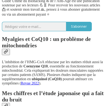
Guide Ultime du Biohacking & de l’Anti-Âge est une publication
soutenue par ses lecteurs 💪🧬 Pour recevoir les nouveaux articles
📩 et soutenir mon travail 🙏, pensez à vous abonner gratuitement
ou via un abonnement payant ⭐️
S'abonner
Myalgies et CoQ10 : un problème de
mitochondries
L’inhibition de l’HMG-CoA réductase par les statines réduit aussi la
production de
Coenzyme Q10
, essentielle au fonctionnement
mitochondrial. Cela expliquerait les douleurs musculaires rapportées
par certains patients (SAMS). Plusieurs études indiquent que la
supplémentation en
ubiquinol (CoQ10)
pourrait atténuer ces
symptômes (
Revue 2022
).
Mes chiffres et l’étude japonaise qui a fait
du bruit