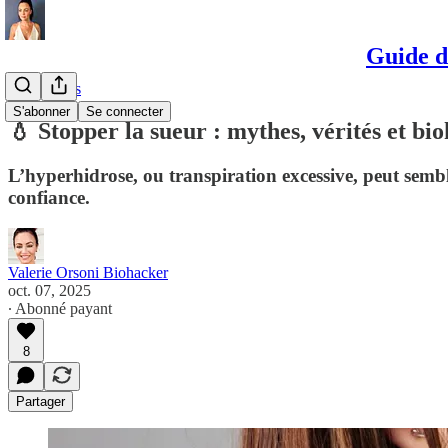
Guide d
Traitements
S'abonner
Se connecter
💧 Stopper la sueur : mythes, vérités et bi
L’hyperhidrose, ou transpiration excessive, peut semble
confiance.
Valerie Orsoni Biohacker
oct. 07, 2025
∙ Abonné payant
8
Partager