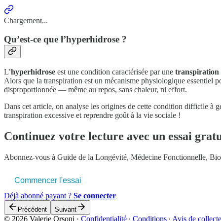
Chargement...
Qu’est-ce que l’hyperhidrose ?
L’
hyperhidrose
est une condition caractérisée par une
transpiration
Alors que la transpiration est un mécanisme physiologique essentiel po
disproportionnée — même au repos, sans chaleur, ni effort.
Dans cet article, on analyse les origines de cette condition difficile à
transpiration excessive et reprendre goût à la vie sociale !
Continuez votre lecture avec un essai gratu
Abonnez-vous à
Guide de la Longévité, Médecine Fonctionnelle, Bi
Commencer l'essai
Déjà abonné payant ?
Se connecter
Précédent
Suivant
© 2026 Valerie Orsoni
·
Confidentialité
∙
Conditions
∙
Avis de collect