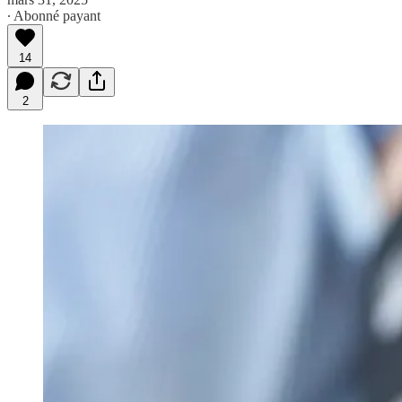
∙ Abonné payant
14
2