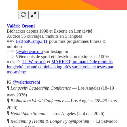
Valérie Orsoni
Biohacker depuis 1998 et Experte en Longévité
Autrice 55 ouvrages, traduits en 5 langues
==>
LeBootCamp.FIT
pour mes programmes fitness &
nutrition
==>
@valerieorsoni
sur Instagram
==> Vêtements de sport et lifestyle non toxiques et 100%
recyclés
LiliWarrior.fr
et
MARKET, un marché de produits
longévité, beauté et biohacking triés sur le volet et testés par
moi-même
IG
@valerieorsoni
🎙
Longevity Leadership Conference
— Los Angeles (18–19
mars 2026)
🎙
Biohackers World Conference
— Los Angeles (28–29 mars
2026)
🎙
HealthSpan Summit
— Los Angeles (2–4 oct. 2026)
🎙
Reclaiming Health & Longevity Symposium
— El Salvador