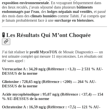
exposition environnementale
. En voyageant fréquemment dans
des lieux reculés, j’avais séjourné dans plusieurs
bâtiments
endommagés par l’eau
, des
lodges népalais mal ventilés
, et passé
des mois dans des
climats humides
comme Tahiti. J’ai compris que
je faisais probablement face à une
surcharge en biotoxines
.
🧪 Les Résultats Qui M’ont Choquée
J’ai fait réaliser le
profil MycoTOX
de Mosaic Diagnostics — un
test urinaire complet qui mesure 11 mycotoxines. Les résultats ont
été sans appel :
Verrucarine A : 34,20 ng/g (Référence : <1,3) — 2 531 % AU-
DESSUS de la norme
Gliotoxine : 728,65 ng/g (Référence : <200) — 264 % AU-
DESSUS de la norme
Acide mycophénolique : 95,07 ng/g (Référence : <37,4) — 154
% AU-DESSUS de la norme
Ochratoxine A : 16,59 ng/g (Référence : <7,5) — 121 % AU-