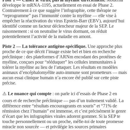
développe le mRNA-1195, actuellement en essai de Phase 2.
Contrairement à ce que suggère l’infographie, cette thérapie ne
“reprogramme” pas l’immunité contre la myéline — elle vise à
empêcher la réactivation du virus Epstein-Barr (EBV), aujourd’hui
identifié comme un facteur déclencheur majeur de la SEP. Le
raisonnement : si on neutralise le virus dormant, on réduit
potentiellement l’activité de la maladie en amont.
Piste 2 — La tolérance antigène-spécifique.
Une approche plus
proche de ce que décrit l’image existe bel et bien en recherche
préclinique : des plateformes d’ARNm encodant des protéines de
myéline, conçues pour “rééduquer” les cellules immunitaires à
tolérer la myéline au lieu de l’attaquer. Les résultats en modèles
animaux d’encéphalomyélite auto-immune sont prometteurs — mais
aucun essai clinique humain n’a encore été publié sur cette piste
précise.
⚠️
Le nuance qui compte
: on parle ici d’essais de Phase 2 en
cours et de recherche préclinique — pas d’un traitement validé. La
différence entre “résultats encourageants en souris” et “71% de
rémission chez l’humain” est immense, et c’est précisément le genre
d’écart que les infographies virales adorent gommer. Si la SEP te
touche personnellement ou un proche, méfie-toi de toute promesse
miracle non sourcée — et privilégie les sources primaires