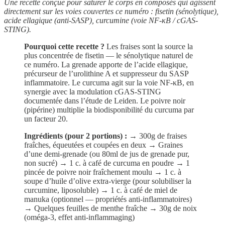
Une recette conçue pour saturer le corps en composés qui agissent
directement sur les voies couvertes ce numéro : fisetin (sénolytique),
acide ellagique (anti-SASP), curcumine (voie NF-κB / cGAS-
STING).
Pourquoi cette recette ?
Les fraises sont la source la
plus concentrée de fisetin — le sénolytique naturel de
ce numéro. La grenade apporte de l’acide ellagique,
précurseur de l’urolithine A et suppresseur du SASP
inflammatoire. Le curcuma agit sur la voie NF-κB, en
synergie avec la modulation cGAS-STING
documentée dans l’étude de Leiden. Le poivre noir
(pipérine) multiplie la biodisponibilité du curcuma par
un facteur 20.
Ingrédients (pour 2 portions) :
→ 300g de fraises
fraîches, équeutées et coupées en deux → Graines
d’une demi-grenade (ou 80ml de jus de grenade pur,
non sucré) → 1 c. à café de curcuma en poudre → 1
pincée de poivre noir fraîchement moulu → 1 c. à
soupe d’huile d’olive extra-vierge (pour solubiliser la
curcumine, liposoluble) → 1 c. à café de miel de
manuka (optionnel — propriétés anti-inflammatoires)
→ Quelques feuilles de menthe fraîche → 30g de noix
(oméga-3, effet anti-inflammaging)