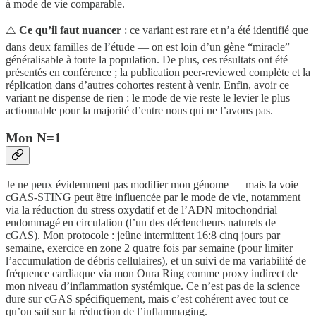
à mode de vie comparable.
⚠️
Ce qu’il faut nuancer
: ce variant est rare et n’a été identifié que
dans deux familles de l’étude — on est loin d’un gène “miracle”
généralisable à toute la population. De plus, ces résultats ont été
présentés en conférence ; la publication peer-reviewed complète et la
réplication dans d’autres cohortes restent à venir. Enfin, avoir ce
variant ne dispense de rien : le mode de vie reste le levier le plus
actionnable pour la majorité d’entre nous qui ne l’avons pas.
Mon N=1
Je ne peux évidemment pas modifier mon génome — mais la voie
cGAS-STING peut être influencée par le mode de vie, notamment
via la réduction du stress oxydatif et de l’ADN mitochondrial
endommagé en circulation (l’un des déclencheurs naturels de
cGAS). Mon protocole : jeûne intermittent 16:8 cinq jours par
semaine, exercice en zone 2 quatre fois par semaine (pour limiter
l’accumulation de débris cellulaires), et un suivi de ma variabilité de
fréquence cardiaque via mon Oura Ring comme proxy indirect de
mon niveau d’inflammation systémique. Ce n’est pas de la science
dure sur cGAS spécifiquement, mais c’est cohérent avec tout ce
qu’on sait sur la réduction de l’inflammaging.