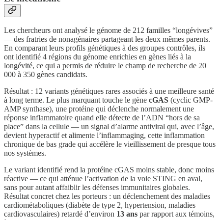
Les chercheurs ont analysé le génome de 212 familles “longévives”
— des fratries de nonagénaires partageant les deux mêmes parents.
En comparant leurs profils génétiques à des groupes contrôles, ils
ont identifié 4 régions du génome enrichies en gènes liés à la
longévité, ce qui a permis de réduire le champ de recherche de 20
000 à 350 gènes candidats.
Résultat : 12 variants génétiques rares associés à une meilleure santé
à long terme. Le plus marquant touche le gène
cGAS
(cyclic GMP-
AMP synthase), une protéine qui déclenche normalement une
réponse inflammatoire quand elle détecte de l’ADN “hors de sa
place” dans la cellule — un signal d’alarme antiviral qui, avec l’âge,
devient hyperactif et alimente l’inflammaging, cette inflammation
chronique de bas grade qui accélère le vieillissement de presque tous
nos systèmes.
Le variant identifié rend la protéine cGAS moins stable, donc moins
réactive — ce qui atténue l’activation de la voie STING en aval,
sans pour autant affaiblir les défenses immunitaires globales.
Résultat concret chez les porteurs : un déclenchement des maladies
cardiométaboliques (diabète de type 2, hypertension, maladies
cardiovasculaires) retardé d’environ
13 ans
par rapport aux témoins,