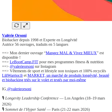
Valérie Orsoni
Biohacker depuis 1998 et Experte en Longévité
Autrice 56 ouvrages, traduits en 5 langues
==> Mon dernier ouvrage “
Mangez MAL & Vivez MIEUX
” est
disponible !
==>
LeBootCamp.FIT
pour mes programmes fitness & nutrition
==>
@valerieorsoni
sur Instagram
==> Vêtements de sport et lifestyle non toxiques et 100% recyclés
LiliWarrior.fr
et
MARKET, un marché de produits longévité, beauté
et biohacking triés sur le volet et testés par moi-même
IG
@valerieorsoni
🎙
Longevity Leadership Conference
— Los Angeles (18–19 mars
2026)
🎙
Sommet de l’Hyper Santé
— Paris (21-22 mars 2026)