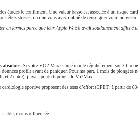
 études le confirment. Une valeur basse est associée à un risque card
ous étiez stressé, ou que vous avez oublié de renseigner votre nouveau p
acter en larmes parce que leur Apple Watch avait soudainement affiché
s absolues.
Si votre VO2 Max estimé monte régulièrement sur 3-6 mois, c
onnées profil) avant de paniquer. Pour ma part, 1 mois de plongées no
h, et 2 entre), j’avais perdu 6 points de Vo2Max.
 cardiologie sportive proposent des tests d’effort (CPET) à partir de 80
s stable, moins influencée