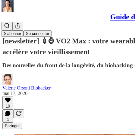
Guide d
Newsletter
S'abonner
Se connecter
[newsletter] 💉⌚ VO2 Max : votre wearabl
accélère votre vieillissement
Des nouvelles du front de la longévité, du biohacking e
Valerie Orsoni Biohacker
mai 17, 2026
10
1
Partager