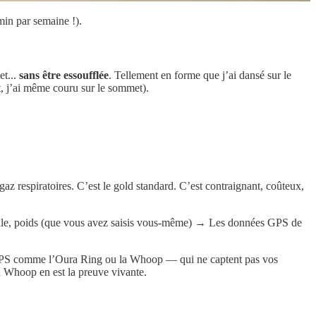
min par semaine !).
et...
sans être essoufflée
. Tellement en forme que j’ai dansé sur le
, j’ai même couru sur le sommet).
z respiratoires. C’est le gold standard. C’est contraignant, coûteux,
taille, poids (que vous avez saisis vous-même) → Les données GPS de
s GPS comme l’Oura Ring ou la Whoop — qui ne captent pas vos
 Whoop en est la preuve vivante.