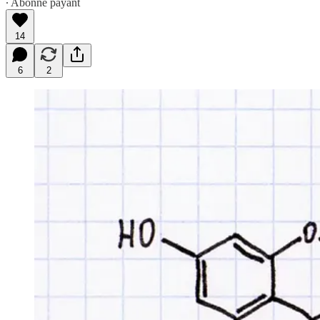
∙ Abonné payant
14
6
2